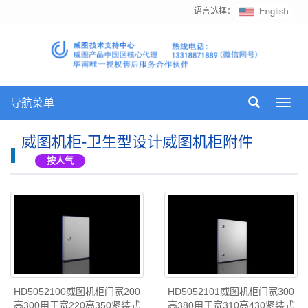
语言选择：
导航菜单
Toggl
navig
威图机柜-卫生型设计威图机柜附件
按人气
HD5052100威图机柜门宽200
HD5052101威图机柜门宽300
高300用于宽220高350紧装式
高380用于宽310高430紧装式