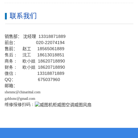
联系我们
销售部：
沈经理
13318871889
前台
：
020-22074194
售前： 赵工
18565061889
售后： 沈工 18613018851
商务： 欧小姐 18620718890
财务： 欧小姐 18620718890
微信： 13318871889
QQ
： 675037960
邮箱：
shenmc@chinarittal.com
gzhlsmc@gmail.com
维修报修扫码：