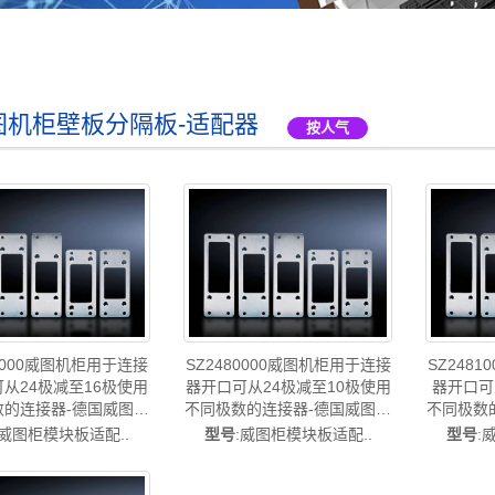
图机柜壁板分隔板-适配器
按人气
79000威图机柜用于连接
SZ2480000威图机柜用于连接
SZ248
从24极减至16极使用
器开口可从24极减至10极使用
器开口可
数的连接器-德国威图制
不同极数的连接器-德国威图制
不同极数
tal威图空调维修机柜威图
造-rittal威图空调维修机柜威图
造-rit
:威图柜模块板适配..
型号
:威图柜模块板适配..
型号
:
图母线威图风扇威图售
电柜威图母线威图风扇威图售
电柜威图
后SZ2479.000
后SZ2480.000
后