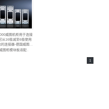
02000威图机柜用于连接
可从16极减至6极使用
数的连接器-德国威图制
tal威图空调维修机柜威图
:威图柜模块板适配..
图母线威图风扇威图售
后SZ2402.000
1