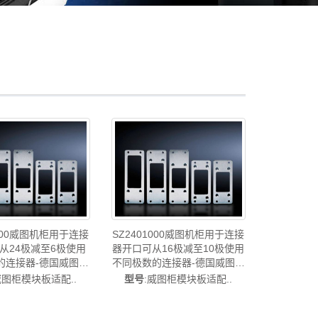
1000威图机柜用于连接
SZ2401000威图机柜用于连接
从24极减至6极使用
器开口可从16极减至10极使用
的连接器-德国威图制
不同极数的连接器-德国威图制
tal威图空调维修机柜威图
造-rittal威图空调维修机柜威图
威图柜模块板适配..
型号
:威图柜模块板适配..
母线威图风扇威图售
电柜威图母线威图风扇威图售
SZ2481.000
后SZ2401.000