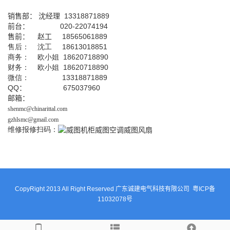
销售部：
沈经理
13318871889
前台
：
020-22074194
售前： 赵工
18565061889
售后： 沈工 18613018851
商务： 欧小姐 18620718890
财务： 欧小姐 18620718890
微信： 13318871889
QQ
： 675037960
邮箱：
shenmc@chinarittal.com
gzhlsmc@gmail.com
维修报修扫码：
CopyRight 2013 All Right Reserved 广东诚建电气科技有限公司
粤ICP备
11032078号