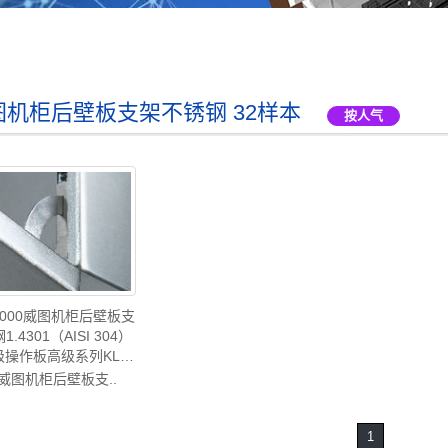
图机柜后壁板支架不锈钢 32样本
按人气
82000威图机柜后壁板支
.4301（AISI 304）
级操作板高级系列KL接
停产-32样本-威图空调
:威图机柜后壁板支..
图电柜威图母线威图风
售后CP6682.000
1