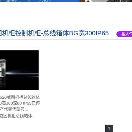
机柜控制机柜-总线箱体BG宽300IP65
按人
84520威图机柜总线箱体
0高300深80 IP65已停
产代替代型号
000/KX1611.000-德国
:威图机柜总线箱体..
造-威图空调维修威图风
扇BG1584.520
1