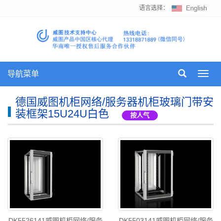
语言选择：
导航菜单
Toggl
navig
德国威图机柜网络/服务器机柜玻璃门带安
装框架15U24U白色
按人气
DK5526141威图机柜网络/服务
DK5503141威图机柜网络/服务