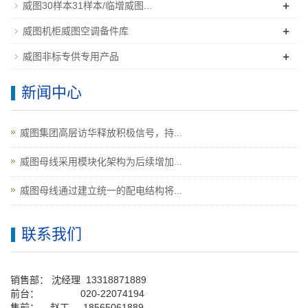
+
威图30样本31样本/临增威图...
+
威图机柜威图空调备件库
+
威图非标专供专用产品
新闻中心
威图集团高层访华释放积极信号，持...
威图母线采用模块化架构为后续增加...
威图母线通过建立统一的配电结构将...
联系我们
销售部：
沈经理
13318871889
前台
：
020-22074194
售前： 赵工
18565061889