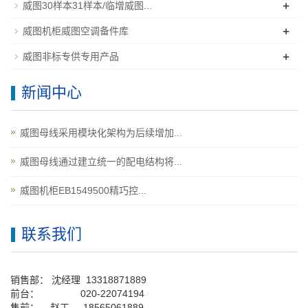
+
威图30样本31样本/临增威图...
+
威图机柜威图空调备件库
+
威图非标专供专用产品
新闻中心
威图母线采用模块化架构为后续增加...
威图母线通过建立统一的配电结构将...
威图机柜EB1549500精巧控...
联系我们
销售部：
沈经理
13318871889
前台
：
020-22074194
售前： 赵工
18565061889