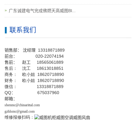
广东诚建电气完成佛燃天高威图Bl...
联系我们
销售部：
沈经理
13318871889
前台
：
020-22074194
售前： 赵工
18565061889
售后： 沈工 18613018851
商务： 欧小姐 18620718890
财务： 欧小姐 18620718890
微信： 13318871889
QQ
： 675037960
邮箱：
shenmc@chinarittal.com
gzhlsmc@gmail.com
维修报修扫码：