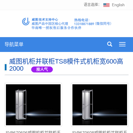
语言选择：
导航菜单
Toggl
navig
威图机柜并联柜TS8模件式机柜宽600高
2000
按人气
SV9670606威图机柜并联柜系
SV9670608威图机柜并联柜系