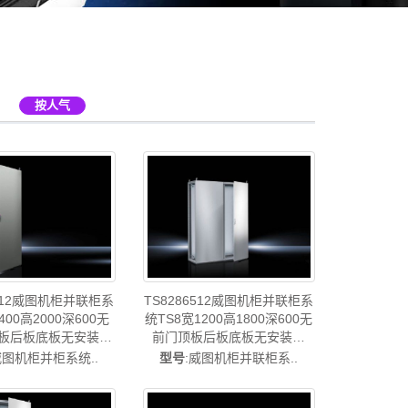
板
按人气
TS8286512威图机柜并联柜系
6512威图机柜并联柜系
统TS8宽1200高1800深600无
400高2000深600无
前门顶板后板底板无安装板
板后板底板无安装板
1200*1800*600 TS8286500
0*600 TS8406510扩
型号
:威图机柜并联柜系..
威图机柜并柜系统..
扩展码-威图空调维修机柜威图
产-rittal威图空调维
电柜威图母线威图风扇威图
柜威图电柜威图风扇