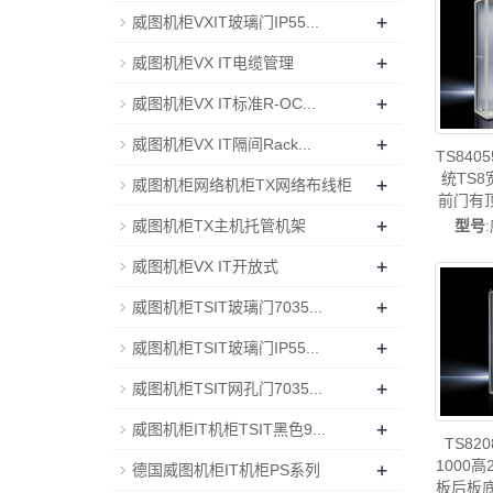
威图
+
威图机柜VXIT玻璃门IP55...
+
威图机柜VX IT电缆管理
+
威图机柜VX IT标准R-OC...
+
威图机柜VX IT隔间Rack...
TS84
统TS8
+
威图机柜网络机柜TX网络布线柜
前门有
+
400*20
威图机柜TX主机托管机架
型号
展码-ri
+
威图机柜VX IT开放式
图电柜
售
+
威图机柜TSIT玻璃门7035...
+
威图机柜TSIT玻璃门IP55...
+
威图机柜TSIT网孔门7035...
+
威图机柜IT机柜TSIT黑色9...
TS82
1000高
+
德国威图机柜IT机柜PS系列
板后板