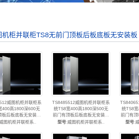
图机柜并联柜TS8无前门顶板后板底板无安装
86512威图机柜并联柜系
TS8485512威图机柜并联柜系
TS840
宽400高1800深600无
统TS8宽400高1800深500无
统TS8宽
顶板后板底板无安装板
前门有顶板后板底板无安装板
前门有顶
00*600 TS8486510扩
400*1800*500 TS8485510扩
400*200
:威图机柜并联柜系..
型号
:威图机柜并联柜系..
型号
:
ttal威图空调维修威图电
展码-威图空调维修机柜威图电
展码-已停
母线威图风扇威图PDU
柜威图母线威图风扇威图rittal
修威图机