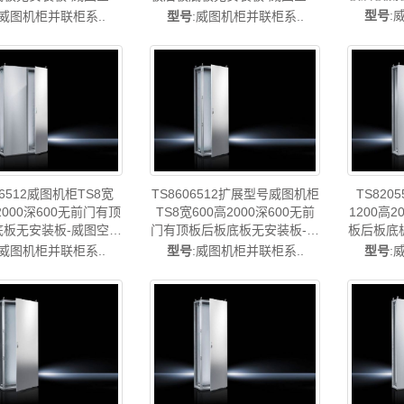
威图风
风扇TS8208.512
威图风扇TS8808.512
型号
:
:威图机柜并联柜系..
型号
:威图机柜并联柜系..
06512威图机柜TS8宽
TS8606512扩展型号威图机柜
TS820
2000深600无前门有顶
TS8宽600高2000深600无前
1200高
底板无安装板-威图空调
门有顶板后板底板无安装板-威
板后板底
风扇TS8006.512
图风扇威图风扇TS8606.512
威图风
:威图机柜并联柜系..
型号
:威图机柜并联柜系..
型号
: