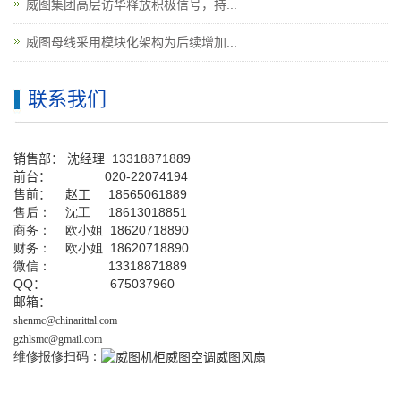
威图集团高层访华释放积极信号，持...
威图母线采用模块化架构为后续增加...
联系我们
销售部：
沈经理
13318871889
前台
：
020-22074194
售前： 赵工
18565061889
售后： 沈工 18613018851
商务： 欧小姐 18620718890
财务： 欧小姐 18620718890
微信： 13318871889
QQ
： 675037960
邮箱：
shenmc@chinarittal.com
gzhlsmc@gmail.com
维修报修扫码：