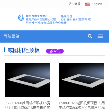
语言选择：
导航菜单
Toggl
navig
威图机柜顶板
按人气
TS8801300威图机柜顶板TS宽
TS8801920威图机柜顶板TS用
567.5高13深567.5用于机柜宽
于机柜宽800深800已停产32样