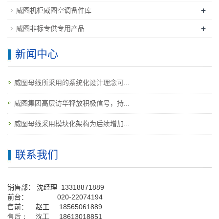
+
威图机柜威图空调备件库
+
威图非标专供专用产品
新闻中心
威图母线所采用的系统化设计理念可...
威图集团高层访华释放积极信号，持...
威图母线采用模块化架构为后续增加...
联系我们
销售部：
沈经理
13318871889
前台
：
020-22074194
售前： 赵工
18565061889
售后： 沈工 18613018851