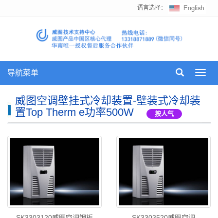
语言选择：
导航菜单
Toggl
navig
威图空调壁挂式冷却装置-壁装式冷却装
置Top Therm e功率500W
按人气
SK3303120威图空调钢板
SK3303520威图空调