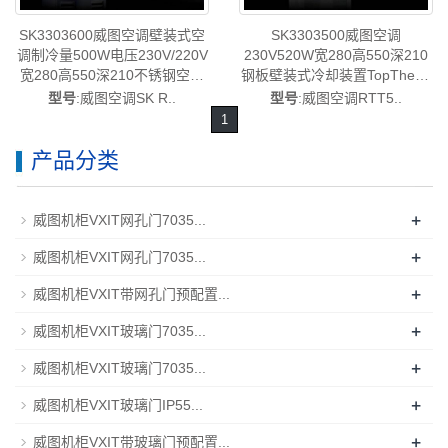
SK3303600威图空调壁装式空
SK3303500威图空调
调制冷量500W电压230V/220V
230V520W宽280高550深210
宽280高550深210不锈钢空调
钢板壁装式冷却装置TopTherm
TopTherm Blue e-rittal威图空
Blue e-中国威图制造-rittal威图
型号
:威图空调SK R..
型号
:威图空调RTT5..
调维修威图电柜威图母线威图
机柜威图空调维修威图电柜威
1
风扇威图售后SK3303.600
图风扇威图PDU威图配件威图
售后SK3303.500有现货有库存
产品分类
+番禺仓有货H
+
威图机柜VXIT网孔门7035...
+
威图机柜VXIT网孔门7035...
+
威图机柜VXIT带网孔门预配置...
+
威图机柜VXIT玻璃门7035...
+
威图机柜VXIT玻璃门7035...
+
威图机柜VXIT玻璃门IP55...
+
威图机柜VXIT带玻璃门预配置...