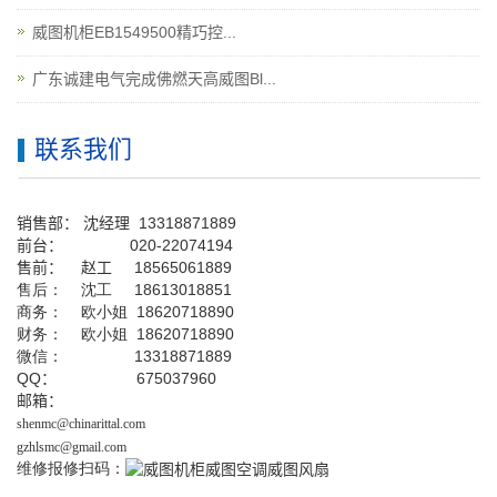
威图机柜EB1549500精巧控...
广东诚建电气完成佛燃天高威图Bl...
联系我们
销售部：
沈经理
13318871889
前台
：
020-22074194
售前： 赵工
18565061889
售后： 沈工 18613018851
商务： 欧小姐 18620718890
财务： 欧小姐 18620718890
微信： 13318871889
QQ
： 675037960
邮箱：
shenmc@chinarittal.com
gzhlsmc@gmail.com
维修报修扫码：