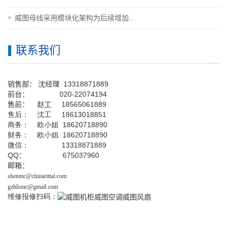
威图母线采用模块化架构为后续增加...
联系我们
销售部：
沈经理
13318871889
前台
：
020-22074194
售前： 赵工
18565061889
售后： 沈工 18613018851
商务： 欧小姐 18620718890
财务： 欧小姐 18620718890
微信： 13318871889
QQ
： 675037960
邮箱：
shenmc@chinarittal.com
gzhlsmc@gmail.com
维修报修扫码：