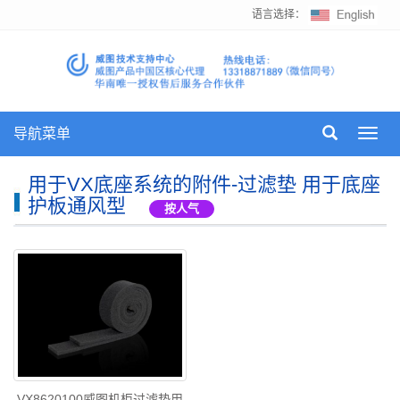
语言选择：
导航菜单
Toggl
navig
用于VX底座系统的附件-过滤垫 用于底座
护板通风型
按人气
VX8620100威图机柜过滤垫用