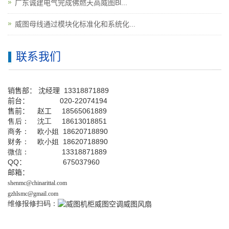
广东诚建电气完成佛燃天高威图Bl...
威图母线通过模块化标准化和系统化...
联系我们
销售部：
沈经理
13318871889
前台
：
020-22074194
售前： 赵工
18565061889
售后： 沈工 18613018851
商务： 欧小姐 18620718890
财务： 欧小姐 18620718890
微信： 13318871889
QQ
： 675037960
邮箱：
shenmc@chinarittal.com
gzhlsmc@gmail.com
维修报修扫码：