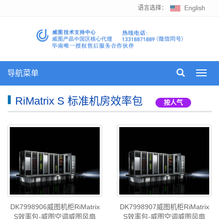
语言选择：
导航菜单
Toggl
navig
RiMatrix S 标准机房效率包
按人气
DK7998906威图机柜RiMatrix
DK7998907威图机柜RiMatrix
S效率包-威图空调威图风扇
S效率包-威图空调威图风扇