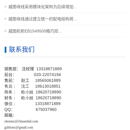
威图母线采用模块化架构为后续增加...
威图母线通过建立统一的配电结构将...
威图机柜EB1549500精巧控...
联系我们
销售部：
沈经理
13318871889
前台
：
020-22074194
售前： 赵工
18565061889
售后： 沈工 18613018851
商务： 欧小姐 18620718890
财务： 欧小姐 18620718890
微信： 13318871889
QQ
： 675037960
邮箱：
shenmc@chinarittal.com
gzhlsmc@gmail.com