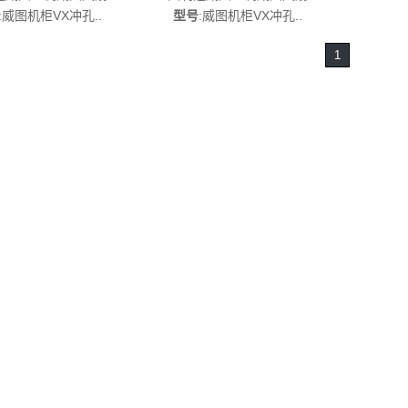
VX8617.180
VX8617.190
:威图机柜VX冲孔..
型号
:威图机柜VX冲孔..
1