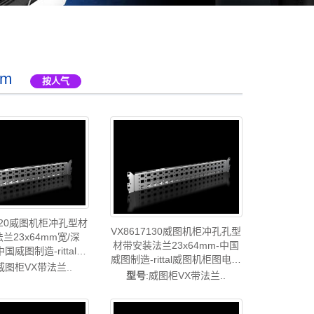
mm
按人气
7120威图机柜冲孔型材
VX8617130威图机柜冲孔孔型
兰23x64mm宽/深
材带安装法兰23x64mm-中国
中国威图制造-rittal威
威图制造-rittal威图机柜图电柜
图空调维修威图电柜
威图柜VX带法兰..
威图柜威图PDU威图配件威图
型号
:威图柜VX带法兰..
威图PDU威图配件威
售后VX8617.130
VX8617.120