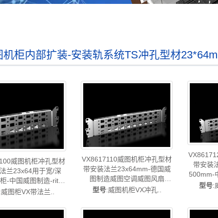
图机柜内部扩装-安装轨系统TS冲孔型材23*64
VX861
VX8617110威图机柜冲孔型材
17100威图机柜冲孔型材
带安装法
带安装法兰23x64mm-德国威
法兰23x64用于宽/深
500mm-
图制造威图空调威图风扇
柜-中国威图制造-rittal
图机柜威
型号
:
VX8617.110
型号
:威图机柜VX冲孔..
调维修威图电柜威图母
:威图柜VX带法兰..
威图风扇
风扇威图PDU威图售后
图售后
VX8617.100